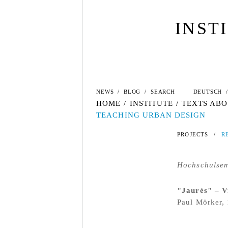
INST
NEWS
/
BLOG
/
SEARCH
DEUTSCH
/
HOME
/
INSTITUTE
/
TEXTS ABO
TEACHING URBAN DESIGN
PROJECTS
/
R
Hochschulsem
"Jaurés" – V
Paul Mörker,