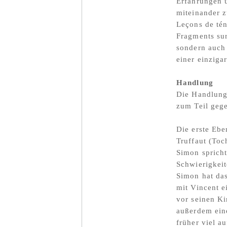
Erfahrungen u
miteinander 
Leçons de tén
Fragments sur
sondern auch 
einer einziga
Handlung
Die Handlung 
zum Teil gege
Die erste Ebe
Truffaut (Toc
Simon spricht
Schwierigkeit
Simon hat das
mit Vincent e
vor seinen K
außerdem eine
früher viel a