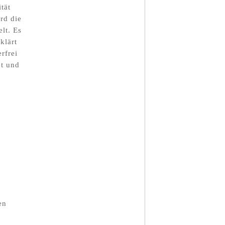
tät
rd die
lt. Es
klärt
rfrei
et und
en