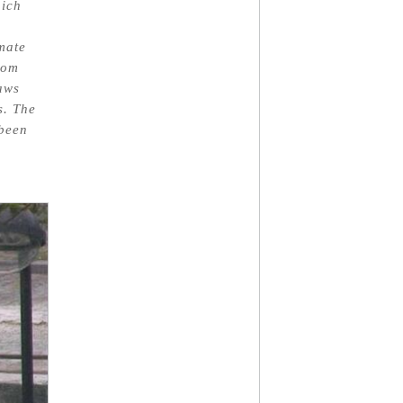
hich
imate
rom
aws
s. The
 been
e