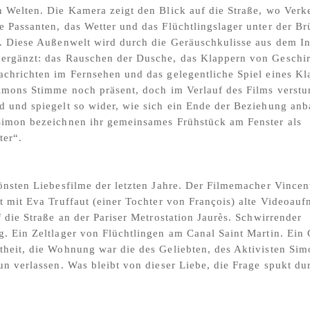
 Welten. Die Kamera zeigt den Blick auf die Straße, wo Verk
 Passanten, das Wetter und das Flüchtlingslager unter der B
. Diese Außenwelt wird durch die Geräuschkulisse aus dem I
ergänzt: das Rauschen der Dusche, das Klappern von Geschir
chrichten im Fernsehen und das gelegentliche Spiel eines Kla
Simons Stimme noch präsent, doch im Verlauf des Films verst
 und spiegelt so wider, wie sich ein Ende der Beziehung anb
Simon bezeichnen ihr gemeinsames Frühstück am Fenster als
ter“.
önsten Liebesfilme der letzten Jahre. Der Filmemacher Vincen
t mit Eva Truffaut (einer Tochter von François) alte Videoau
f die Straße an der Pariser Metrostation Jaurès. Schwirrender
. Ein Zeltlager von Flüchtlingen am Canal Saint Martin. Ein
heit, die Wohnung war die des Geliebten, des Aktivisten Sim
un verlassen. Was bleibt von dieser Liebe, die Frage spukt du