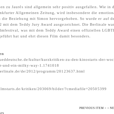
ken zu Jaurés sind allgemein sehr positiv ausgefallen. Wie in 
ankfurter Allgemeinen Zeitung, wird insbesondere die emotion
n die Beziehung mit Simon hervorgehoben. So wurde er auf d
2 mit dem Teddy Jury Award ausgezeichnet. Die Berlinale wa
ilmfestival, was mit dem Teddy Award einen offiziellen LGBT
geführt hat und ehrt diesen Film damit besonders.
en
ueddeutsche.de/kultur/kurzkritiken-zu-den-kinostarts-der-wo
r-und-ein-milky-way-1.1741018
berlinale.de/de/2012/programm/20123637.html
ilmstarts.de/kritiken/203069/bilder/?cmediafile=20505399
PREVIOUS ITEM <
> N
SIS