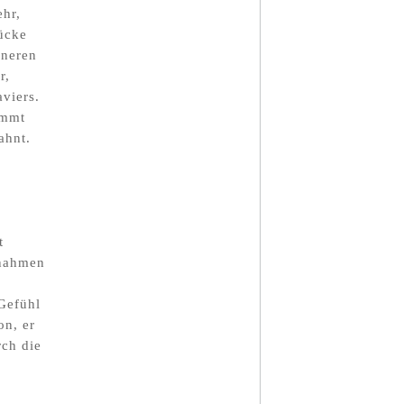
ehr,
rücke
nneren
r,
viers.
ummt
ahnt.
t
fnahmen
 Gefühl
on, er
rch die