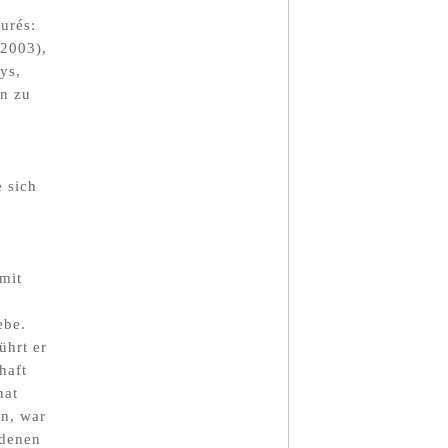
urés:
(2003),
ys,
hn zu
e sich
mit
ebe.
ührt er
haft
hat
on, war
 denen