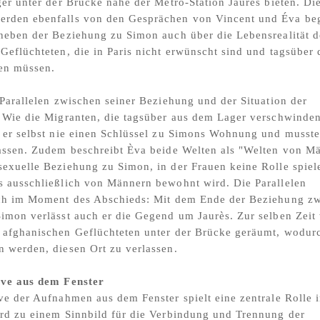
ger unter der Brücke nahe der Metro-Station Jaurès bieten. Di
rden ebenfalls von den Gesprächen von Vincent und Éva begl
neben der Beziehung zu Simon auch über die Lebensrealität d
Geflüchteten, die in Paris nicht erwünscht sind und tagsüber 
sen müssen.
 Parallelen zwischen seiner Beziehung und der Situation der
 Wie die Migranten, die tagsüber aus dem Lager verschwinde
 er selbst nie einen Schlüssel zu Simons Wohnung und musste
assen. Zudem beschreibt Èva beide Welten als "Welten von M
exuelle Beziehung zu Simon, in der Frauen keine Rolle spiel
 ausschließlich von Männern bewohnt wird. Die Parallelen
ich im Moment des Abschieds: Mit dem Ende der Beziehung z
imon verlässt auch er die Gegend um Jaurès. Zur selben Zeit
 afghanischen Geflüchteten unter der Brücke geräumt, wodur
 werden, diesen Ort zu verlassen.
ive aus dem Fenster
ve der Aufnahmen aus dem Fenster spielt eine zentrale Rolle 
rd zu einem Sinnbild für die Verbindung und Trennung der