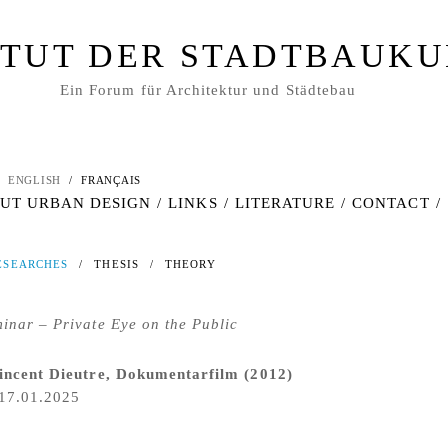
ITUT DER STADTBAUK
Ein Forum für Architektur und Städtebau
ENGLISH
/
FRANÇAIS
UT URBAN DESIGN
/
LINKS
/
LITERATURE
/
CONTACT
/
ESEARCHES
/
THESIS
/
THEORY
inar – Private Eye on the Public
incent Dieutre, Dokumentarfilm (2012)
 17.01.2025