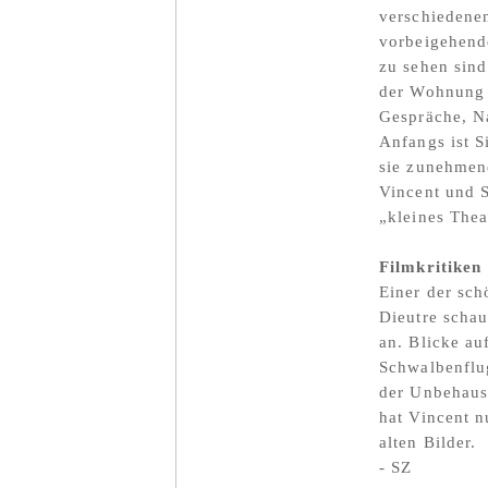
verschiedenen
vorbeigehende
zu sehen sind
der Wohnung 
Gespräche, Na
Anfangs ist 
sie zunehmend
Vincent und 
„kleines Thea
Filmkritiken
Einer der sch
Dieutre schau
an. Blicke au
Schwalbenflug
der Unbehaust
hat Vincent n
alten Bilder.
- SZ