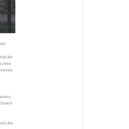
ien
n
Brücke
ischen
eitern
autor,
isiert
önliche