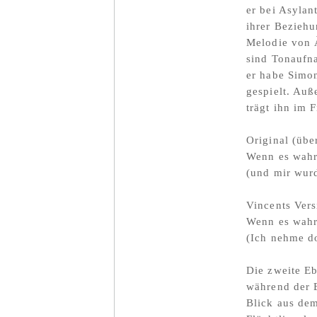
er bei Asylan
ihrer Bezieh
Melodie von 
sind Tonaufna
er habe Simon
gespielt. Auß
trägt ihn im F
Original (übe
Wenn es wahr 
(und mir wurde
Vincents Vers
Wenn es wahr 
(Ich nehme do
Die zweite E
während der 
Blick aus de