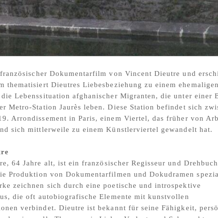
n französischer Dokumentarfilm von Vincent Dieutre und ersch
m thematisiert Dieutres Liebesbeziehung zu einem ehemalige
 die Lebenssituation afghanischer Migranten, die unter einer 
er Metro-Station Jaurès leben. Diese Station befindet sich zw
9. Arrondissement in Paris, einem Viertel, das früher von Arb
nd sich mittlerweile zu einem Künstlerviertel gewandelt hat.
tre
re, 64 Jahre alt, ist ein französischer Regisseur und Drehbuch
 die Produktion von Dokumentarfilmen und Dokudramen spezial
rke zeichnen sich durch eine poetische und introspektive
us, die oft autobiografische Elemente mit kunstvollen
onen verbindet. Dieutre ist bekannt für seine Fähigkeit, pers