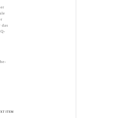
der
ale
er
r das
IQ-
che-
EXT ITEM