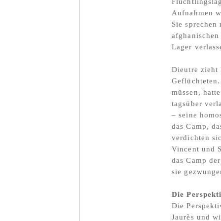
Flüchtlingsla
Aufnahmen we
Sie sprechen 
afghanischen 
Lager verlas
Dieutre zieht
Geflüchteten.
müssen, hatte
tagsüber verl
– seine homos
das Camp, das
verdichten s
Vincent und S
das Camp der
sie gezwungen
Die Perspekt
Die Perspekti
Jaurès und wi