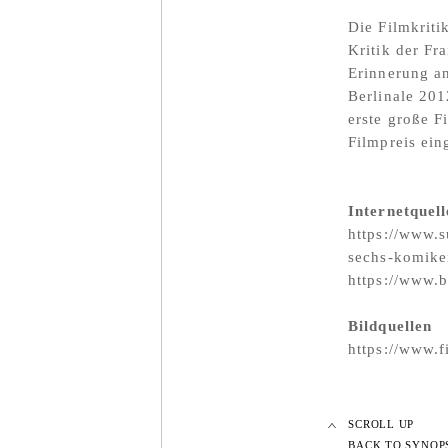
Die Filmkriti
Kritik der Fr
Erinnerung a
Berlinale 201
erste große F
Filmpreis ein
Internetquell
https://www.s
sechs-komike
https://www.
Bildquellen
https://www.f
SCROLL UP
BACK TO SYNOP