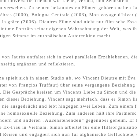
nd universelle Themen wie Liebe, Verlust, und Sehnsucht
zu verweben. Zu seinen bekanntesten Filmen gehören neben Ja
èbres (2000), Bologna Centrale (2003), Mon voyage d'hiver 
 la grâce (2006). Dieutres Filme sind nicht nur filmische Essa
intime Porträts seiner eigenen Wahrnehmung der Welt, was i
rtigen Stimme im europäischen Autorenkino macht.
von Jaurès entfaltet sich in zwei parallelen Erzählebenen, di
nseitig ergänzen und reflektieren.
ne spielt sich in einem Studio ab, wo Vincent Dieutre mit Éva
hter von Françios Truffaut) über seine vergangene Beziehung 
. Die Gespräche kreisen um Vincents Liebe zu Simon und die
en dieser Beziehung. Vincent sagt mehrfach, dass er Simon li
 nie ausgedrückt und lebt hingegen zwei Leben. Zum einem f
ine homosexuelle Beziehung. Zum anderen hält ihre Partnersc
indern und anderen „Außenstehenden“ gegenüber geheim. Er 
 Ex-Frau in Vietnam. Simon arbeitet für eine Hilfsorganisati
uf Reisen und engagiert sich nun für afghanische Geflüchtete,