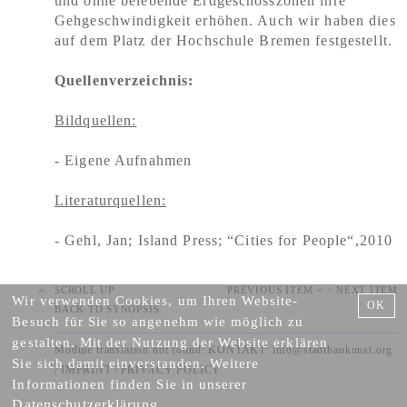
und ohne
belebende Erdgeschosszonen ihre
Gehgeschwindigkeit erhöhen. Auch wir haben dies
auf dem Platz der Hochschule Bremen festgestellt.
Quellenverzeichnis:
Bildquellen:
-
Eigene Aufnahmen
Literaturquellen:
-
Gehl, Jan; Island Press; “Cities for
People“
,2010
SCROLL UP
PREVIOUS ITEM <
> NEXT ITEM
Wir verwenden Cookies, um Ihren Website-
OK
BACK TO SYNOPSIS
Besuch für Sie so angenehm wie möglich zu
gestalten. Mit der Nutzung der Website erklären
Module translation not found: KONTAKT:
info@stadtbaukunst.org
Sie sich damit einverstanden. Weitere
/
IMPRINT
/
PRIVACY POLICY
Informationen finden Sie in unserer
Datenschutzerklärung
.