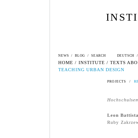
INST
NEWS
/
BLOG
/
SEARCH
DEUTSCH
/
HOME
/
INSTITUTE
/
TEXTS ABO
TEACHING URBAN DESIGN
PROJECTS
/
R
Hochschulsem
Leon Battist
Ruby Zakrzew