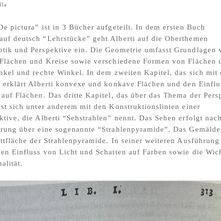
lla
De pictura” ist in 3 Bücher aufgeteilt. In dem ersten Buch
uf deutsch “Lehrstücke” geht Alberti auf die Oberthemen
ptik und Perspektive ein. Die Geometrie umfasst Grundlagen 
, Flächen und Kreise sowie verschiedene Formen von Flächen 
inkel und rechte Winkel. In dem zweiten Kapitel, das sich mit 
, erklärt Alberti konvexe und konkave Flächen und den Einfl
 auf Flächen. Das dritte Kapitel, das über das Thema der Pers
sst sich unter anderem mit den Konstruktionslinien einer
ktive, die Alberti “Sehstrahlen” nennt. Das Sehen erfolgt nac
ärung über eine sogenannte “Strahlenpyramide”. Das Gemälde 
ittfläche der Strahlenpyramide. In seiner weiteren Ausführung 
den Einfluss von Licht und Schatten auf Farben sowie die Wich
alität.