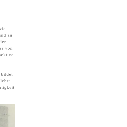
wie
und zu
der
uss von
pektive
h
bildet
lehrt
tigkeit