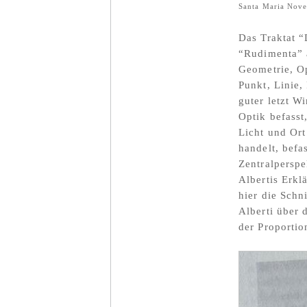
Santa Maria Nove
Das Traktat “
“Rudimenta” a
Geometrie, O
Punkt, Linie
guter letzt W
Optik befasst
Licht und Ort
handelt, befa
Zentralperspe
Albertis Erkl
hier die Schn
Alberti über 
der Proportion