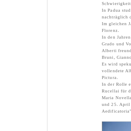
Schwierigkei
In Padua stud
nachträglich 
Im gleichen J
Florenz.
In den Jahren
Grado und Vor
Alberti freun
Bruni, Gianno
Es wird speku
vollendete Al
Pictura.
In der Rolle 
Rucellai für 
Maria Novella
und 25. April
Aedificatoria