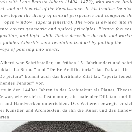
deals with Leon Battista Alberti (1404–1472), who was an Ital
ect, and art theorist of the Renaissance. In his treatise De pic
 developed the theory of central perspective and compared th
n "open window" (aperta fenestra). The work is divided into t
nta covers geometric and optical principles, Pictura focuses
position, and light, while Pictor describes the role and worki
 painter. Alberti's work revolutionized art by putting the
ways of painting into words.
 Alberti war Schriftsteller, im frühen 15. Jahrhundert und schr
ktat “La Statua” und “De Re Aedificatoria” das Traktat “De
“De pictura" kommt auch das berühmte Zitat lat. “aperta fenest
ehendes Fenster” vor.
erte in den 1440er Jahren in der Architektur als Planer, Theore
r war, wie er sich selbst nannte, ein malender Dilletant und l
n und Handwerken unterrichten. Des Weiteren bewegte er sic
er Künstler und Architekten, da ihn die Kunst und das Hand
erten.