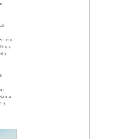
n.
us
en von
n Rom.
rdo
e
ni
Santa
19.