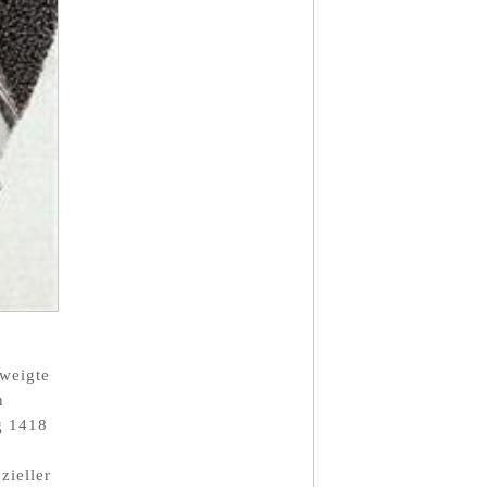
zweigte
n
g 1418
zieller