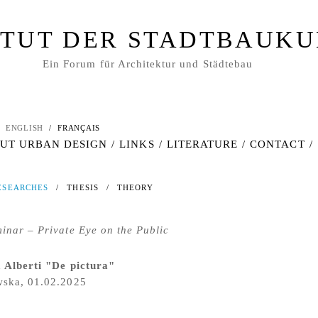
ITUT DER STADTBAUK
Ein Forum für Architektur und Städtebau
ENGLISH
/
FRANÇAIS
UT URBAN DESIGN
/
LINKS
/
LITERATURE
/
CONTACT
/
ESEARCHES
/
THESIS
/
THEORY
inar – Private Eye on the Public
a Alberti "De pictura"
ska, 01.02.2025