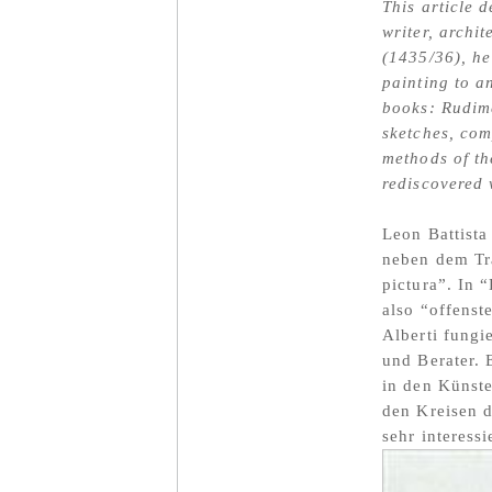
This article 
writer, archit
(1435/36), he
painting to a
books: Rudime
sketches, com
methods of the
rediscovered 
Leon Battista
neben dem Tra
pictura”. In 
also “offenst
Alberti fungi
und Berater. E
in den Künste
den Kreisen d
sehr interessi