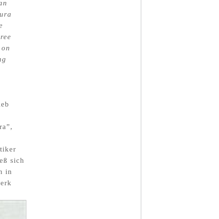
ian
tura
e
hree
 on
ng
ieb
ra”,
tiker
ieß sich
h in
werk