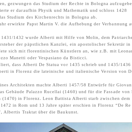
ten, gezwungen das Studium der Rechte in Bologna aufzugebe
ierte er daraufhin Physik und Mathematik und schloss 1428
das Studium des Kirchenrechts in Bologna ab.
ahr erwirkte Papst Martin V. die Aufhebung der Verbannung a
 1431/1432 wurde Alberti mit Hilfe von Molin, dem Patriarch
steher der päpstlichen Kanzlei, ein apostolischer Sekretär i
dete sich mit florentinischen Künstlern an, wie z.B. mit Leona
zzo Manetti oder Vespasiano da Bisticci.
liert, dass Alberti De Statua vor 1435 schrieb und 1435/1436
berti in Florenz die lateinische und italienische Version von D
eines Architekten machte Alberti 1457/58 Entwürfe für Giovan
das Gebäude Palazzo Rucellai (1460) und für die Fassade von 
 (1470) in Florenz. Leon Battista Alberti starb zwischen dem 
 1472 in Rom und 13 Jahre später erschien in Florenz “De Re
”, Albertis Traktat über die Baukunst.