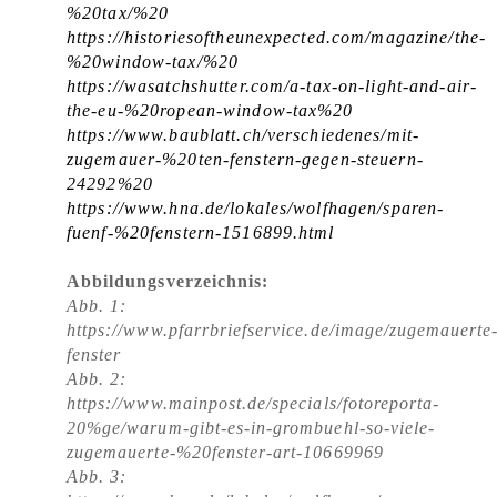
%20tax/%20
https://historiesoftheunexpected.com/magazine/the-
%20window-tax/%20
https://wasatchshutter.com/a-tax-on-light-and-air-
the-eu-%20ropean-window-tax%20
https://www.baublatt.ch/verschiedenes/mit-
zugemauer-%20ten-fenstern-gegen-steuern-
24292%20
https://www.hna.de/lokales/wolfhagen/sparen-
fuenf-%20fenstern-1516899.html
Abbildungsverzeichnis:
Abb. 1:
https://www.pfarrbriefservice.de/image/zugemauerte
fenster
Abb. 2:
https://www.mainpost.de/specials/fotoreporta-
20%ge/warum-gibt-es-in-grombuehl-so-viele-
zugemauerte-%20fenster-art-10669969
Abb. 3: