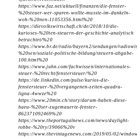
https://www.faz.net/aktuell/finanzen/die-fenster-
%20steuer-wer-sparen-wollte-musste-im-dunkeln-
woh-%20nen-11053356.html%20
https://dievolkswirtschaft.ch/de/2018/10/die-
kurioses-%20ten-steuern-der-geschichte-analytisch
betrachtet/%20
https://www.br.de/radio/bayern2/sendungen/radiowi
%20sen/soziale-politische-bildung/steuern-abgabe-
100.html%20
https://www.juhn.com/fachwissen/internationales-
steuer-%20recht/fenstersteuer/%20
https://de.linkedin.com/pulse/kurios-die-
fenstersteuer-%20vergangenen-zeiten-quadra-
ligna-4wwze%20
https://www.20min.ch/story/darum-haben-diese-
haeu-%20ser-zugemauerte-fenster-
862371092469%20
https://www.theportugalnews.com/news/daylight-
robbe-%20ry/39066%20v
https://www.thevintagenews.com/2019/05/02/windo