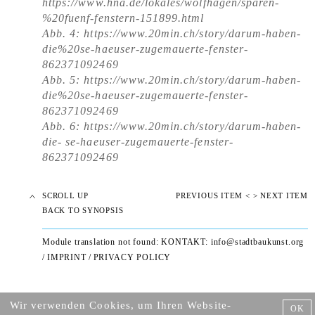
https://www.hna.de/lokales/wolfhagen/sparen-
%20fuenf-fenstern-151899.html
Abb. 4:
https://www.20min.ch/story/darum-haben-
die%20se-haeuser-zugemauerte-fenster-
862371092469
Abb. 5: https://www.20min.ch/story/darum-haben-
die%20se-haeuser-zugemauerte-fenster-
862371092469
Abb. 6: https://www.20min.ch/story/darum-haben-
die- se-haeuser-zugemauerte-fenster-
862371092469
SCROLL UP
PREVIOUS ITEM <
> NEXT ITEM
BACK TO SYNOPSIS
Module translation not found: KONTAKT:
info@stadtbaukunst.org
/
IMPRINT
/
PRIVACY POLICY
Wir verwenden Cookies, um Ihren Website-
OK