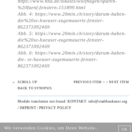
https://www.hna.de/lokales/wolfhagen/sparen-
%20fuenf-fenstern-151899.html
Abb. 4:
https://www.20min.ch/story/darum-haben-
die%20se-haeuser-zugemauerte-fenster-
862371092469
Abb. 5: https://www.20min.ch/story/darum-haben-
die%20se-haeuser-zugemauerte-fenster-
862371092469
Abb. 6: https://www.20min.ch/story/darum-haben-
die- se-haeuser-zugemauerte-fenster-
862371092469
SCROLL UP
PREVIOUS ITEM <
> NEXT ITEM
BACK TO SYNOPSIS
Module translation not found: KONTAKT:
info@stadtbaukunst.org
/
IMPRINT
/
PRIVACY POLICY
Wir verwenden Cookies, um Ihren Website-
OK