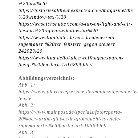
%20tax/%20
https://historiesoftheunexpected.com/magazine/the-
%20window-tax/%20
https://wasatchshutter.com/a-tax-on-light-and-air-
the-eu-%20ropean-window-tax%20
https://www.baublatt.ch/verschiedenes/mit-
zugemauer-%20ten-fenstern-gegen-steuern-
24292%20
https://www.hna.de/lokales/wolfhagen/sparen-
fuenf-%20fenstern-1516899.html
Abbildungsverzeichnis:
Abb. 1:
https://www.pfarrbriefservice.de/image/zugemauerte
fenster
Abb. 2:
https://www.mainpost.de/specials/fotoreporta-
20%ge/warum-gibt-es-in-grombuehl-so-viele-
zugemauerte-%20fenster-art-10669969
Abb. 3: