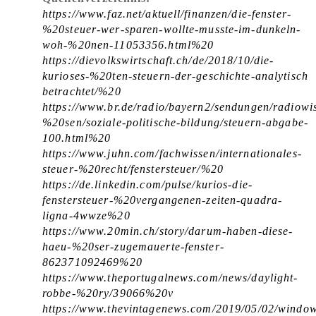
https://www.faz.net/aktuell/finanzen/die-fenster-
%20steuer-wer-sparen-wollte-musste-im-dunkeln-
woh-%20nen-11053356.html%20
https://dievolkswirtschaft.ch/de/2018/10/die-
kurioses-%20ten-steuern-der-geschichte-analytisch
betrachtet/%20
https://www.br.de/radio/bayern2/sendungen/radiowi
%20sen/soziale-politische-bildung/steuern-abgabe-
100.html%20
https://www.juhn.com/fachwissen/internationales-
steuer-%20recht/fenstersteuer/%20
https://de.linkedin.com/pulse/kurios-die-
fenstersteuer-%20vergangenen-zeiten-quadra-
ligna-4wwze%20
https://www.20min.ch/story/darum-haben-diese-
haeu-%20ser-zugemauerte-fenster-
862371092469%20
https://www.theportugalnews.com/news/daylight-
robbe-%20ry/39066%20v
https://www.thevintagenews.com/2019/05/02/windo