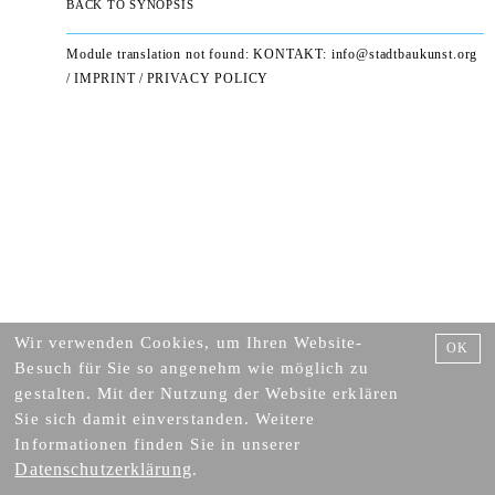
BACK TO SYNOPSIS
Module translation not found: KONTAKT:
info@stadtbaukunst.org
/
IMPRINT
/
PRIVACY POLICY
Wir verwenden Cookies, um Ihren Website-
OK
Besuch für Sie so angenehm wie möglich zu
gestalten. Mit der Nutzung der Website erklären
Sie sich damit einverstanden. Weitere
Informationen finden Sie in unserer
Datenschutzerklärung
.