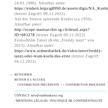
24.03.1990). Abrufbar unter:
https://einheit.leipzig8990.de/assets/digis/NA_K
(letzter Zugriff: 09.12.2022)
Auf der Strasse spielende Kinder (ca.1950).
Abrufbar unter:
http://scope.staatsarchiv.sg.ch/detail.aspx?
ID=683278
(letzter Zugriff 09.12.2022)
Fernsehfilm Tatort (Köln „Freddy tanzt“ von
2015). Abrufbar unter:
https://www.ardmediathek.de/video/tatort/freddy-
tanzt-oder-team-koeln/das-erste
(letzter Zugriff:
04.12.2022)
RETOURNER
RETOUR À L’ACCUEIL
CONTRIBUTION PRÈCÈDENTE <
> CONTRIBUTION PROCHAINE
CONTACT:
info@stadtbaukunst.org
/
MENTIONS LÈGALES
/
POLITIQUE DE CONFIDENTIALITÉ