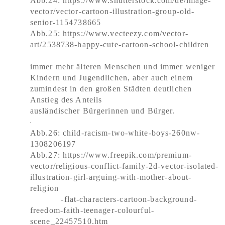
Abb.24: https://www.shutterstock.com/de/image-
vector/vector-cartoon-illustration-group-old-
senior-1154738665
Abb.25: https://www.vecteezy.com/vector-
art/2538738-happy-cute-cartoon-school-children
immer mehr älteren Menschen und immer weniger
Kindern und Jugendlichen, aber auch einem
zumindest in den großen Städten deutlichen
Anstieg des Anteils
ausländischer Bürgerinnen und Bürger.
Abb.26: child-racism-two-white-boys-260nw-
1308206197
Abb.27: https://www.freepik.com/premium-
vector/religious-conflict-family-2d-vector-isolated-
illustration-girl-arguing-with-mother-about-
religion
-flat-characters-cartoon-background-
freedom-faith-teenager-colourful-
scene_22457510.htm