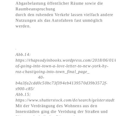
Abgasbelastung öffentlicher Räume sowie die
Raumbeanspruchung
durch den ruhenden Verkehr lassen vielfach andere
Nutzungen als das Autofahren fast unmöglich
werden.
Abb.14:
https://rhapsodyinbooks.wordpress.com/2018/06/01/
of-going-into-town-a-love-letter-to-new-york-by-
roz-chast/going-into-town_final_page_
40-
b4a3fa2cdd0c50bc73f394eb4139570d39b3572f-
s900-c85/
Abb.15:
https://www.shutterstock.com/de/search/geisterstadt
Mit der Verdrängung des Wohnens aus den
Innenstädten ging die Verödung der Straßen und