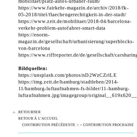
mobilitaet/platz-autos-urbaner-raum/
https://www.fairkehr-magazin.de/archiv/2018/fk-
05-2018/titel/flaechengerechtigkeit-in-der-stadt/
https://www.zeit.de/mobilitaet/2018-04/barcelona-
verkehr-problem-autofahrer-smart-data
https://enorm-
magazin.de/gesellschaft/urbanisierung/superblocks-
von-barcelona
https://www.riffreporter.de/de/gesellschaft/carsharin
Bildquellen:
https://unsplash.com/photos/nD2WzCZrlLE
https://img.zeit.de/hamburg/stadtleben/2014-
11/hamburg-luftaufnahmen-fs-bilder/11-hamburg-
luftaufnahmen.jpg/imagegroup/original__619x620_
RETOURNER
RETOUR À L’ACCUEIL
CONTRIBUTION PRÈCÈDENTE <
> CONTRIBUTION PROCHAINE