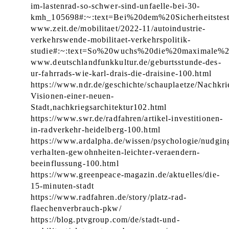
im-lastenrad-so-schwer-sind-unfaelle-bei-30-
kmh_105698#:~:text=Bei%20dem%20Sicherheitst
www.zeit.de/mobilitaet/2022-11/autoindustrie-
verkehrswende-mobilitaet-verkehrspolitik-
studie#:~:text=So%20wuchs%20die%20maximale%
www.deutschlandfunkkultur.de/geburtsstunde-des-
ur-fahrrads-wie-karl-drais-die-draisine-100.html
https://www.ndr.de/geschichte/schauplaetze/Nachkri
Visionen-einer-neuen-
Stadt,nachkriegsarchitektur102.html
https://www.swr.de/radfahren/artikel-investitionen-
in-radverkehr-heidelberg-100.html
https://www.ardalpha.de/wissen/psychologie/nudgin
verhalten-gewohnheiten-leichter-veraendern-
beeinflussung-100.html
https://www.greenpeace-magazin.de/aktuelles/die-
15-minuten-stadt
https://www.radfahren.de/story/platz-rad-
flaechenverbrauch-pkw/
https://blog.ptvgroup.com/de/stadt-und-