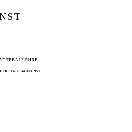
UNST
ÄDTEBAULEHRE
 DER STADTBAUKUNST
 DER STADTBAUKUNST