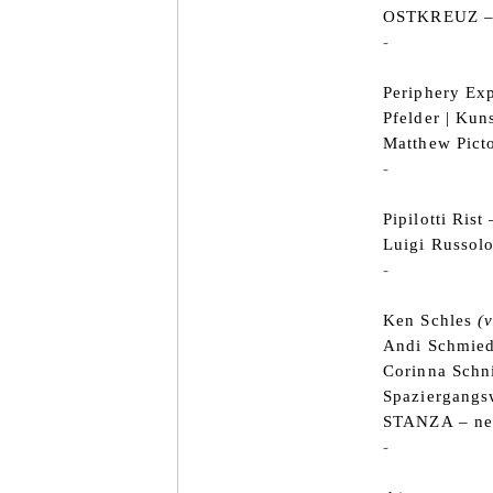
OSTKREUZ – 
-
Periphery Exp
Pfelder | Kun
Matthew Pict
-
Pipilotti Rist
Luigi Russol
-
Ken Schles
(
Andi Schmie
Corinna Schni
Spaziergangs
STANZA – net 
-