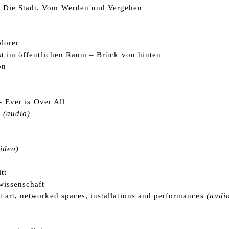
Die Stadt. Vom Werden und Vergehen
lorer
st im öffentlichen Raum – Brück von hinten
on
 – Ever is Over All
o
(audio)
video)
d
tt
wissenschaft
art, networked spaces, installations and performances
(audi