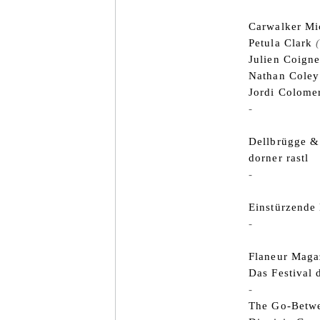
Carwalker Mi
Petula Clark
Julien Coigne
Nathan Coley
Jordi Colomer
-
Dellbrügge &
dorner rastl
-
Einstürzende
-
Flaneur Maga
Das Festival 
-
The Go-Betwe