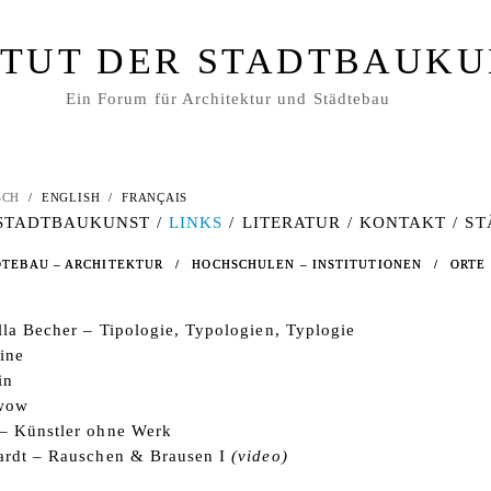
ITUT DER STADTBAUK
Ein Forum für Architektur und Städtebau
SCH
/
ENGLISH
/
FRANÇAIS
 STADTBAUKUNST
/
LINKS
/
LITERATUR
/
KONTAKT
/
ST
DTEBAU – ARCHITEKTUR
DTEBAU – ARCHITEKTUR
/
/
HOCHSCHULEN – INSTITUTIONEN
HOCHSCHULEN – INSTITUTIONEN
/
/
ORTE
ORTE
la Becher – Tipologie, Typologien, Typlogie
ine
in
-wow
– Künstler ohne Werk
ardt – Rauschen & Brausen I
(video)