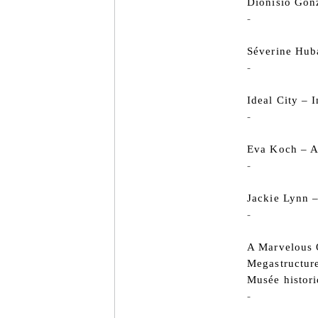
Dionisio Gon
-
Séverine Hub
-
Ideal City – I
-
Eva Koch – 
-
Jackie Lynn –
-
A Marvelous 
Megastructur
Musée histor
-