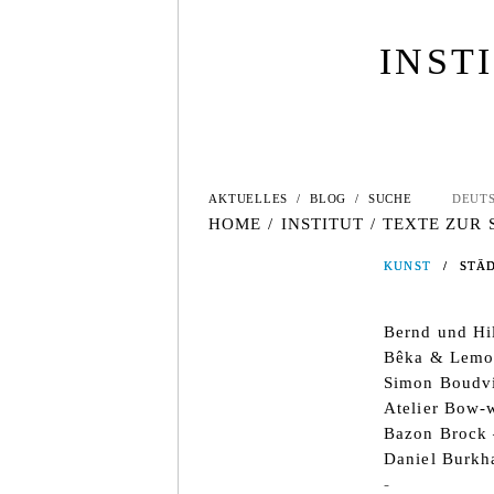
INST
AKTUELLES
/
BLOG
/
SUCHE
DEUT
HOME
/
INSTITUT
/
TEXTE ZUR
KUNST
KUNST
/
/
STÄ
STÄ
Bernd und Hil
Bêka & Lemo
Simon Boudv
Atelier Bow
Bazon Brock 
Daniel Burkh
-