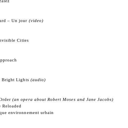
zález
ard – Un jour
(video)
nvisible Cities
Approach
 Bright Lights
(audio)
Order
(an opera about Robert Moses and Jane Jacobs)
e Reloaded
ique environnement urbain