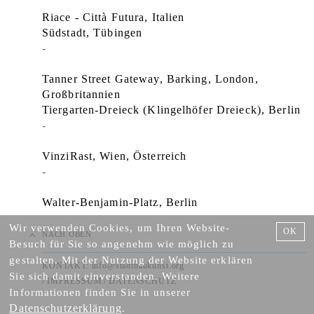
Riace - Città Futura, Italien
Südstadt, Tübingen
-
Tanner Street Gateway, Barking, London,
Großbritannien
Tiergarten-Dreieck (Klingelhöfer Dreieck), Berlin
-
VinziRast, Wien, Österreich
-
Walter-Benjamin-Platz, Berlin
Wir verwenden Cookies, um Ihren Website-
OK
NACH OBEN
Besuch für Sie so angenehm wie möglich zu
gestalten. Mit der Nutzung der Website erklären
KONTAKT:
info@stadtbaukunst.org
Sie sich damit einverstanden. Weitere
/
IMPRESSUM
/
DATENSCHUTZ
Informationen finden Sie in unserer
Datenschutzerklärung
.