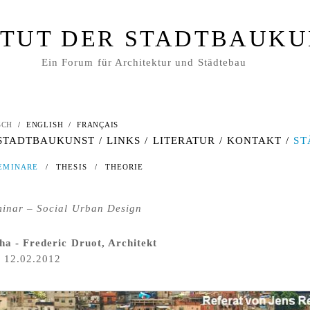
ITUT DER STADTBAUK
Ein Forum für Architektur und Städtebau
SCH
/
ENGLISH
/
FRANÇAIS
 STADTBAUKUNST
/
LINKS
/
LITERATUR
/
KONTAKT
/
ST
EMINARE
/
THESIS
/
THEORIE
inar – Social Urban Design
ha - Frederic Druot, Architekt
, 12.02.2012