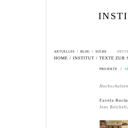
INST
AKTUELLES
/
BLOG
/
SUCHE
DEUT
HOME
/
INSTITUT
/
TEXTE ZUR
PROJEKTE
/
S
Hochschulsem
Favela Rocin
Jens Reichelt