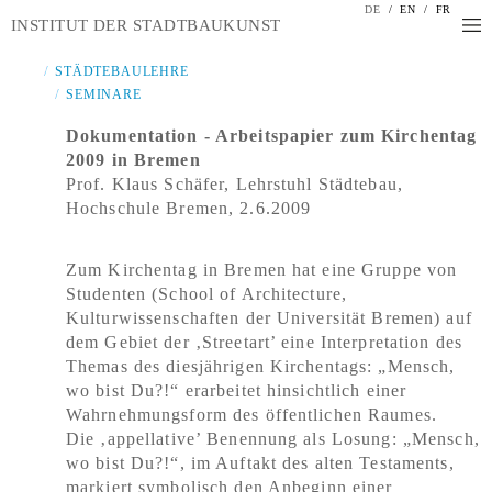
DE
/
EN
/
FR
INSTITUT DER STADTBAUKUNST
STÄDTEBAULEHRE
SEMINARE
Dokumentation - Arbeitspapier zum Kirchentag
2009 in Bremen
Prof. Klaus Schäfer, Lehrstuhl Städtebau,
Hochschule Bremen, 2.6.2009
Zum Kirchentag in Bremen hat eine Gruppe von
Studenten (School of Architecture,
Kulturwissenschaften der Universität Bremen) auf
dem Gebiet der ‚Streetart’ eine Interpretation des
Themas des diesjährigen Kirchentags:
„Mensch,
wo bist Du?!“
erarbeitet hinsichtlich einer
Wahrnehmungsform des öffentlichen Raumes.
Die ‚appellative’ Benennung als Losung: „Mensch,
wo bist Du?!“, im Auftakt des alten Testaments,
markiert symbolisch den Anbeginn einer