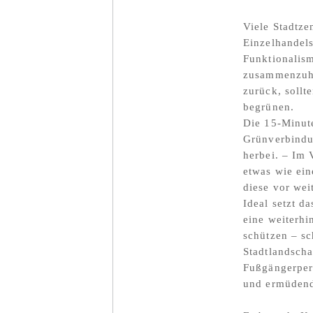
Viele Stadtze
Einzelhandel
Funktionalism
zusammenzuha
zurück, sollt
begrünen.
Die 15-Minute
Grünverbindun
herbei. – Im 
etwas wie ei
diese vor we
Ideal setzt da
eine weiterhi
schützen – sc
Stadtlandscha
Fußgängerpers
und ermüdend