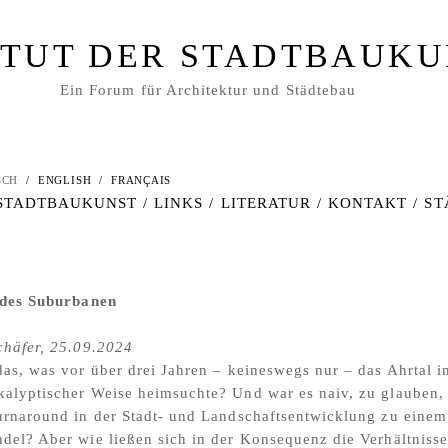
ITUT DER STADTBAUK
Ein Forum für Architektur und Städtebau
SCH
/
ENGLISH
/
FRANÇAIS
 STADTBAUKUNST
/
LINKS
/
LITERATUR
/
KONTAKT
/
ST
t des Suburbanen
chäfer, 25.09.2024
das, was vor über drei Jahren – keineswegs nur – das Ahrtal i
alyptischer Weise heimsuchte? Und war es naiv, zu glauben, 
urnaround in der Stadt- und Landschaftsentwicklung zu einem
del? Aber wie ließen sich in der Konsequenz die Verhältnisse