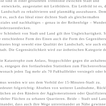
sse sind in einer gestalteten Trennlinie zwischen Stadt und
entwickeln, ausgestattet mit Leitbildern. Ein Leitbild ist es, 
r Landschaft zu rekultivieren und planmäßig auszubauen. De
t es, auch das Ideal einer dichten Stadt als gleichermaßen
soziales und nachhaltiges – genau in der Reihenfolge – Wunder
wiederzuentdecken.
er Schönheit von Stadt und Land gilt ihre Ungleichartigkeit. 
e entschiedene Form des Einen auch die Form des Gegenübers
rastes birgt sowohl eine Qualität der Landschaft, wie auch ei
Stadt. Die Gegensätzlichkeit wird zur ästhetischen Kategorie d
ie Katastrophe zum Anlass, Stoppschilder gegen die anhalten
en, entgegen den fortlaufenden Statistiken zum Flächenverbra
wonach jeden Tag mehr als 70 Fußballfelder versiegelt oder 
smus wenden wir uns dem Vorbild der 15-Minuten-Stadt zu.
bedeutet folgerichtig: Absehen von weiterer Landnahme, Rüc
Flächen an den Rändern der Agglomerationen oder Qualifizier
iedelter Flächen zu urbanen Quartieren. Beide – Stadt und Lan
einander, dass auch ihre Wege untereinander an Nähe gewinne