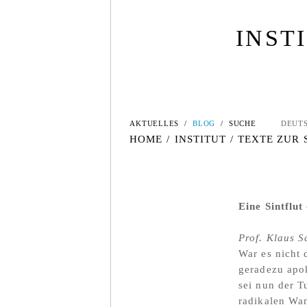
INST
AKTUELLES
/
BLOG
/
SUCHE
DEUT
HOME
/
INSTITUT
/
TEXTE ZUR
Eine Sintflu
Prof. Klaus S
War es nicht 
geradezu apok
sei nun der T
radikalen Wan