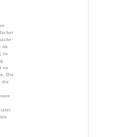
tun
facher
rsache
t im
g zu
ng
t zu
n. Die
 die
ionen
ialer
eten