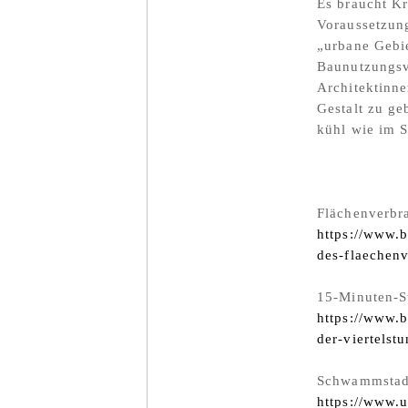
Es braucht Kr
Voraussetzung
„urbane Gebie
Baunutzungsv
Architektinne
Gestalt zu ge
kühl wie im 
Flächenverbr
https://www.b
des-flaechen
15-Minuten-S
https://www.
der-viertelst
Schwammstad
https://www.