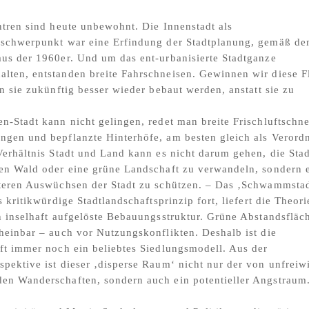
ntren sind heute unbewohnt. Die Innenstadt als
sschwerpunkt war eine Erfindung der Stadtplanung, gemäß d
us der 1960er. Und um das ent-urbanisierte Stadtganze
lten, entstanden breite Fahrschneisen. Gewinnen wir diese F
en sie zukünftig besser wieder bebaut werden, anstatt sie zu
n-Stadt kann nicht gelingen, redet man breite Frischluftschne
gen und bepflanzte Hinterhöfe, am besten gleich als Verord
Verhältnis Stadt und Land kann es nicht darum gehen, die Stad
nen Wald oder eine grüne Landschaft zu verwandeln, sondern 
iteren Auswüchsen der Stadt zu schützen. – Das ‚Schwammstad
s kritikwürdige Stadtlandschaftsprinzip fort, liefert die Theori
n inselhaft aufgelöste Bebauungsstruktur. Grüne Abstandsfläc
heinbar – auch vor Nutzungskonflikten. Deshalb ist die
ft immer noch ein beliebtes Siedlungsmodell. Aus der
pektive ist dieser ‚disperse Raum‘ nicht nur der von unfreiwi
en Wanderschaften, sondern auch ein potentieller Angstraum