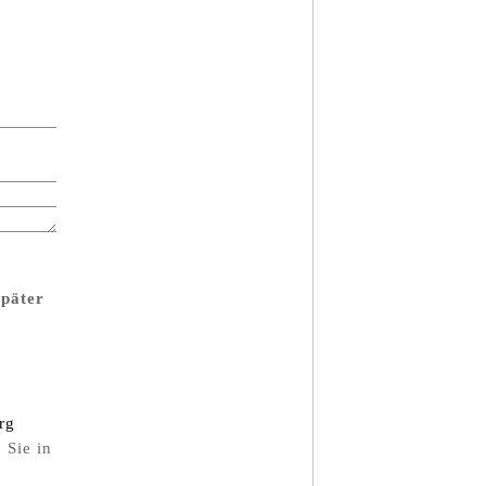
später
rg
 Sie in