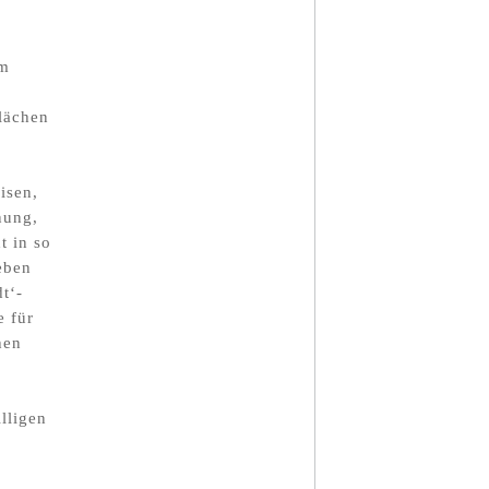
em
lächen
isen,
nung,
t in so
eben
t‘-
e für
hen
lligen
.