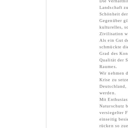
Die Verhältni
Landschaft zu 
Schönheit de
Gegenüber gil
kulturelles, 
Zivilisation 
Als ein Gut d
schmückte di
Grad des Kont
Qualität der 
Raumes.
Wir nehmen d
Krise zu setz
Deutschland, 
werden.
Mit Enthusia
Naturschutz 
versiegelter 
einseitig bes
rücken so zu