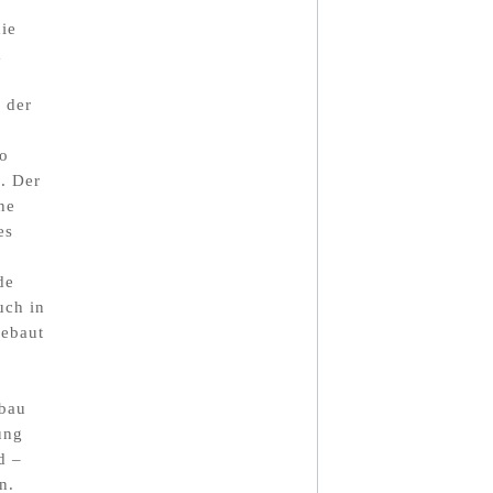
die
m
 der
So
. Der
ne
es
de
uch in
bebaut
kbau
ung
d –
n.