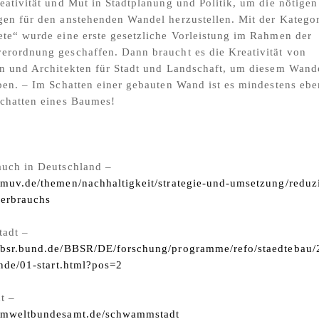
eativität und Mut in Stadtplanung und Politik, um die nötigen
en für den anstehenden Wandel herzustellen. Mit der Kategor
te“ wurde eine erste gesetzliche Vorleistung im Rahmen der
erordnung geschaffen. Dann braucht es die Kreativität von
n und Architekten für Stadt und Landschaft, um diesem Wand
ben. – Im Schatten einer gebauten Wand ist es mindestens eb
Schatten eines Baumes!
auch in Deutschland –
muv.de/themen/nachhaltigkeit/strategie-und-umsetzung/reduz
verbrauchs
tadt –
bbsr.bund.de/BBSR/DE/forschung/programme/refo/staedtebau/2
unde/01-start.html?pos=2
t –
umweltbundesamt.de/schwammstadt