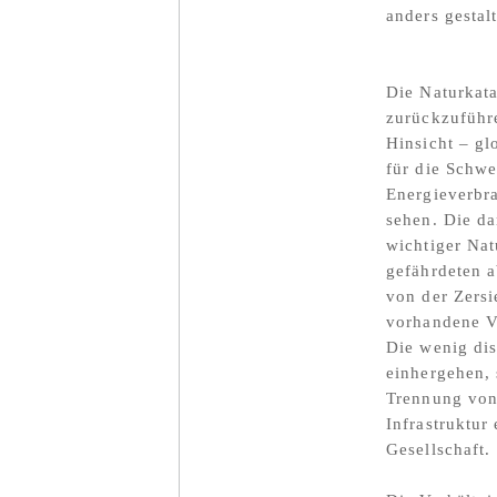
anders gestal
Die Naturkata
zurückzuführe
Hinsicht – gl
für die Schwe
Energieverbr
sehen. Die d
wichtiger Nat
gefährdeten 
von der Zersi
vorhandene V
Die wenig dis
einhergehen, 
Trennung von
Infrastruktur
Gesellschaft.