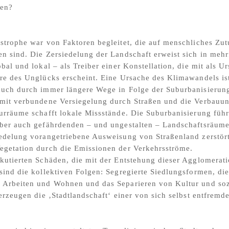
ten?
strophe war von Faktoren begleitet, die auf menschliches Zu
n sind. Die Zersiedelung der Landschaft erweist sich in mehr
obal und lokal – als Treiber einer Konstellation, die mit als U
re des Unglücks erscheint. Eine Ursache des Klimawandels is
auch durch immer längere Wege in Folge der Suburbanisierun
amit verbundene Versiegelung durch Straßen und die Verbauu
urräume schafft lokale Missstände. Die Suburbanisierung führ
aber auch gefährdenden – und ungestalten – Landschaftsräume
edelung vorangetriebene Ausweisung von Straßenland zerstört
egetation durch die Emissionen der Verkehrsströme.
kutierten Schäden, die mit der Entstehung dieser Agglomerat
sind die kollektiven Folgen: Segregierte Siedlungsformen, die
 Arbeiten und Wohnen und das Separieren von Kultur und soz
 erzeugen die ‚Stadtlandschaft‘ einer von sich selbst entfremd