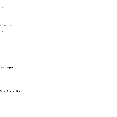
ie
el eine
enso
ierung-
023/stadt-