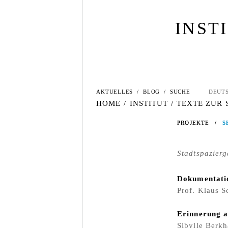
INST
AKTUELLES
/
BLOG
/
SUCHE
DEUT
HOME
/
INSTITUT
/
TEXTE ZUR
PROJEKTE
PROJEKTE
/
/
S
S
Stadtspazier
Dokumentatio
Prof. Klaus S
Erinnerung a
Sibylle Berk