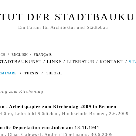
ITUT DER STADTBAUK
Ein Forum für Architektur und Städtebau
SCH
/
ENGLISH
/
FRANÇAIS
 STADTBAUKUNST
/
LINKS
/
LITERATUR
/
KONTAKT
/
ST
EMINARE
EMINARE
/
/
THESIS
THESIS
/
/
THEORIE
THEORIE
gang zum Kirchentag
n - Arbeitspapier zum Kirchentag 2009 in Bremen
chäfer, Lehrstuhl Städtebau, Hochschule Bremen, 2.6.2009
n die Deportation von Juden am 18.11.1941
han, Claas Galewski, Andrea Töbelmann;, 30.6.2009