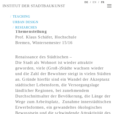
DE
/
EN
/
FR
INSTITUT DER STADTBAUKUNST
TEACHING
URBAN DESIGN
RESEARCHES
Themenstellung
Prof. Klaus Schäfer, Hochschule
Bremen, Wintersemester 15/16
Renaissance des Städtischen –
Die Stadt als Wohnort ist wieder attraktiv
geworden, viele (Groß-)Städte wachsen wieder
und die Zahl der Bewohner steigt in vielen Städten
an. Gründe hierfür sind ein Wandel der Akzeptanz
städtischer Lebensform, die Versorgungslage
ländlicher Regionen, bei zunehmendem
Durchschnittsalter der Bevölkerung, die Länge der
Wege zum Arbeitsplatz, Zunahme innerstädtischen
Erwerbsformen, ein gewandeltes ökologisches
Bewusstsein und die schwindende Attraktivität des