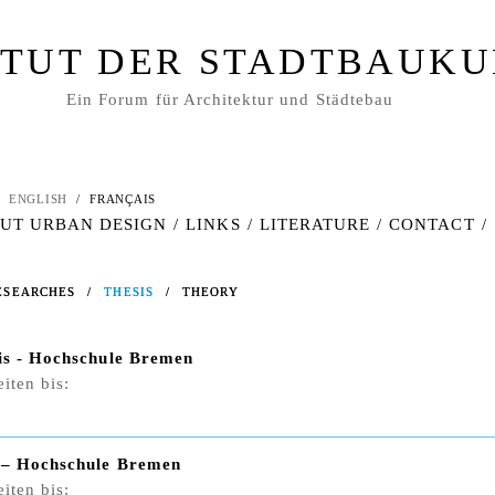
ITUT DER STADTBAUK
Ein Forum für Architektur und Städtebau
ENGLISH
/
FRANÇAIS
UT URBAN DESIGN
/
LINKS
/
LITERATURE
/
CONTACT
/
ESEARCHES
ESEARCHES
/
/
THESIS
THESIS
/
/
THEORY
THEORY
is - Hochschule Bremen
iten bis:
 – Hochschule Bremen
iten bis: