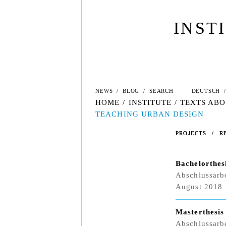
INST
NEWS
/
BLOG
/
SEARCH
DEUTSCH
/
HOME
/
INSTITUTE
/
TEXTS ABO
TEACHING URBAN DESIGN
PROJECTS
PROJECTS
/
/
R
R
Bachelorthes
Abschlussarbe
August 2018
Masterthesis
Abschlussarbe