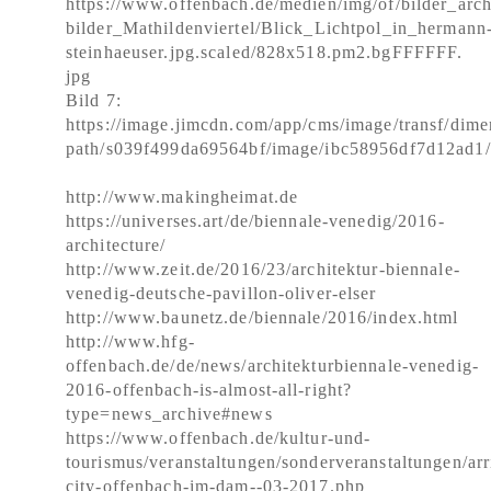
https://www.offenbach.de/medien/img/of/bilder_archit
bilder_Mathildenviertel/Blick_Lichtpol_in_hermann
steinhaeuser.jpg.scaled/828x518.pm2.bgFFFFFF.
jpg
Bild 7:
https://image.jimcdn.com/app/cms/image/transf/dim
path/s039f499da69564bf/image/ibc58956df7d12ad1
http://www.makingheimat.de
https://universes.art/de/biennale-venedig/2016-
architecture/
http://www.zeit.de/2016/23/architektur-biennale-
venedig-deutsche-pavillon-oliver-elser
http://www.baunetz.de/biennale/2016/index.html
http://www.hfg-
offenbach.de/de/news/architekturbiennale-venedig-
2016-offenbach-is-almost-all-right?
type=news_archive#news
https://www.offenbach.de/kultur-und-
tourismus/veranstaltungen/sonderveranstaltungen/arr
city-offenbach-im-dam--03-2017.php