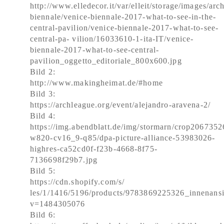
http://www.elledecor.it/var/elleit/storage/images/arch
biennale/venice-biennale-2017-what-to-see-in-the-
central-pavilion/venice-biennale-2017-what-to-see-
central-pa- vilion/16033610-1-ita-IT/venice-
biennale-2017-what-to-see-central-
pavilion_oggetto_editoriale_800x600.jpg
Bild 2:
http://www.makingheimat.de/#home
Bild 3:
https://archleague.org/event/alejandro-aravena-2/
Bild 4:
https://img.abendblatt.de/img/stormarn/crop206735
w820-cv16_9-q85/dpa-picture-alliance-53983026-
highres-ca52cd0f-f23b-4668-8f75-
7136698f29b7.jpg
Bild 5:
https://cdn.shopify.com/s/
les/1/1416/5196/products/9783869225326_innenans
v=1484305076
Bild 6: