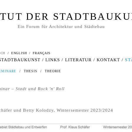
ITUT DER STADTBAUK
Ein Forum für Architektur und Städtebau
SCH
/
ENGLISH
/
FRANÇAIS
 STADTBAUKUNST
/
LINKS
/
LITERATUR
/
KONTAKT
/
ST
EMINARE
/
THESIS
/
THEORIE
nar – Stadt und Rock 'n' Roll
Schäfer und Betty Kolodzy, Wintersemester 2023/2024